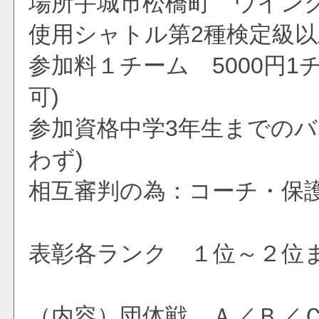
場所宇城市松橋町 ウイン
使用シャトル第2種検定級以
参加料１チーム 5000円1
可)
参加資格中学3年生までのバ
わず) (各チー
相互審判の為：コーチ・保護
表彰各ランク １位～２位
（内容）団体戦 Ａ／Ｂ／Ｃ