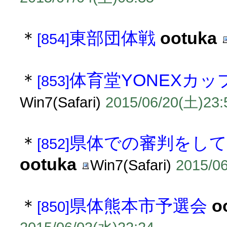
＊
東部団体戦
ootuka
[854]
＊
体育堂YONEXカ
[853]
Win7(Safari)
2015/06/20(土)23:
＊
県体での審判をし
[852]
ootuka
Win7(Safari)
2015/0
＊
県体熊本市予選会
o
[850]