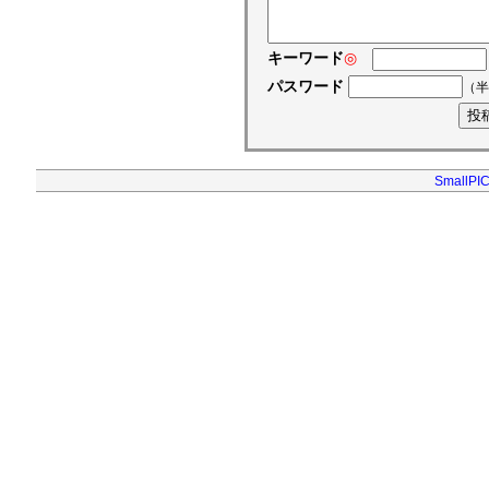
キーワード
◎
パスワード
（半
SmallPIC