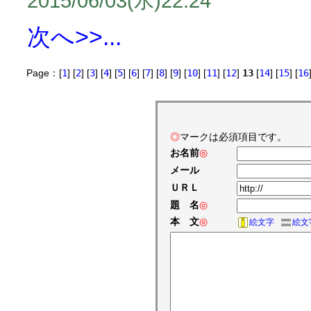
2015/06/03(水)22:24
次へ>>...
Page：[
1
] [
2
] [
3
] [
4
] [
5
] [
6
] [
7
] [
8
] [
9
] [
10
] [
11
] [
12
]
13
[
14
] [
15
] [
16
◎
マークは必須項目です。
お名前
◎
メール
ＵＲＬ
題 名
◎
本 文
◎
絵文字
絵文