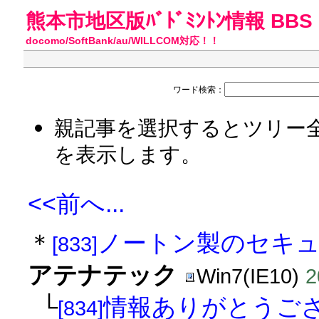
熊本市地区版ﾊﾞﾄﾞﾐﾝﾄﾝ情報 BBS
docomo/SoftBank/au/WILLCOM対応！！
ワード検索：
親記事を選択するとツリー
を表示します。
<<前へ...
＊
ノートン製のセキ
[833]
アテナテック
Win7(IE10)
2
└
情報ありがとうござい
[834]