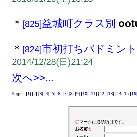
＊
益城町クラス別
oot
[825]
＊
市初打ちバドミン
[824]
2014/12/28(日)21:24
次へ>>...
Page：[
1
] [
2
] [
3
] [
4
] [
5
] [
6
] [
7
] [
8
] [
9
] [
10
] [
11
] [
12
] [
13
] [
14
]
15
[
16
◎
マークは必須項目です。
お名前
◎
メール