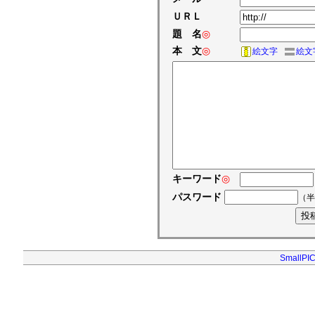
ＵＲＬ
題 名
◎
本 文
◎
絵文字
絵文
キーワード
◎
パスワード
（半
SmallPIC