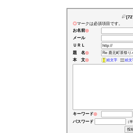
[7
◎
マークは必須項目です。
お名前
◎
メール
ＵＲＬ
題 名
◎
本 文
◎
絵文字
絵文
キーワード
◎
パスワード
（半