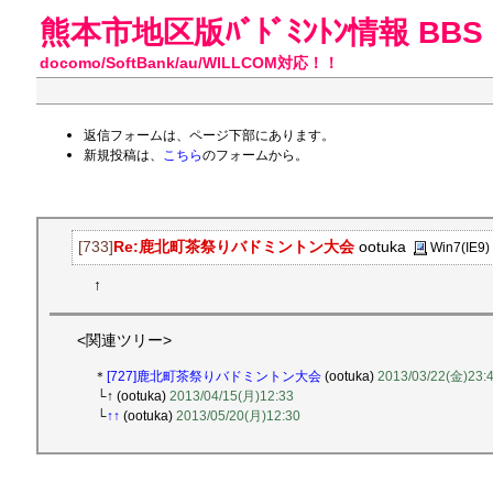
熊本市地区版ﾊﾞﾄﾞﾐﾝﾄﾝ情報 BBS
docomo/SoftBank/au/WILLCOM対応！！
返信フォームは、ページ下部にあります。
新規投稿は、
こちら
のフォームから。
[733]
Re:鹿北町茶祭りバドミントン大会
ootuka
Win7(IE9)
↑
<関連ツリー>
＊
[727]鹿北町茶祭りバドミントン大会
(ootuka)
2013/03/22(金)23:
└↑ (ootuka)
2013/04/15(月)12:33
└
↑↑
(ootuka)
2013/05/20(月)12:30