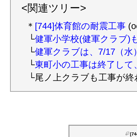
<関連ツリー>
＊
[744]体育館の耐震工事
(o
└
健軍小学校(健軍クラブ)も
└
健軍クラブは、7/17（水）
└
東町小の工事は終了して、
└尾ノ上クラブも工事が終わり、.
[7