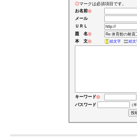
◎
マークは必須項目です。
お名前
◎
メール
ＵＲＬ
題 名
◎
本 文
◎
絵文字
絵文
キーワード
◎
パスワード
（半