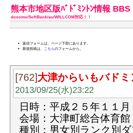
熊本市地区版ﾊﾞﾄﾞﾐﾝﾄﾝ情報 BBS
docomo/SoftBank/au/WILLCOM対応！！
返信フォームは、ページ下部にあります。
新規投稿は、
こちら
のフォームから。
[762]
大津からいもバドミ
2013/09/25(水)23:22
日時：平成２５年１１月
会場：大津町総合体育館
種別：男女別ランク別ダ