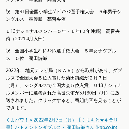
祝 第31回全国小学生ﾊﾞﾄﾞﾐﾝﾄﾝ選手権大会 ５年男子シ
ングルス 準優勝 髙畠央侑
Ｕ13ナショナルメンバー５年・６年(２年連続) 髙畠央
侑（2021.4月入部）
祝 全国小学生ﾊﾞﾄﾞﾐﾝﾄﾝ選手権大会 ５年女子ダブル
ス ５位 菊田詩織
2022年、地元テレビ局（ＫＡＢ）から取材があり、ダブ
ルスで全国大会５位入賞した菊田詩織が２月７日
（月）、シングルスで全国大会５位入賞、Ｕ13ナショナ
ルメンバーに選考された高畠央侑が5月30日（月）に放
送されました。クリックすると、番組内容を見ることが
できます。
くまパワ！ » 2022年2月7日（月）【くまもと★キラリ
星】バドミントンダブルス・ 菊田詩織さん (kab.co.jp)