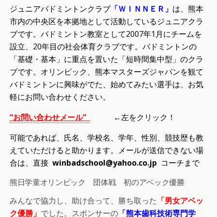
ジュニアバドミントンクラブ
「ＷＩＮＮＥＲ」
は、熊本
市内の中央区を本拠地として活動しているジュニアクラ
ブです。バドミントン教室として2007年1月にチームを
設立、20年目の社会体育クラブです。バドミントンの
「基礎・基本」に重点を置いた「短時間集中型」のクラ
ブです。オリンピック、熊本マスターズジャパンを観て
バドミントンに興味がでた、始めてみたい選手は、お気
軽にお問い合わせください。
“
お問い合わせメール
”
←左をクリック！
可能であれば、氏名、学校名、学年、性別、競技歴も教
えていただけると助かります。メールが送信できない場
合は、直接
winbadschool@yahoo.co.jp
コーチまで
熊日学童オリンピック 団体戦 初のアベック優勝
みんなで協力し、助け合って、勝ち取った
「男女アベッ
ク優勝」
でした。スポンサーの
「熊本歯科技術専門学