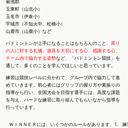
菊池郡
玉東町（山北小）
玉名市（伊倉小）
宇城市（不知火中、松橋小）
山鹿市（山鹿小）など
バドミントンが上手になることはもちろんのこと、
周り
の人に対する礼儀、道具を大切にする心、感謝する心、
チーム内で協力する姿勢
など、「バドミントン競技」を
通して、多くのことを学んでほしいと思っています。
練習は競技レベルに分かれて、グループ内で協力して進
めていきます。初心者にはグリップの握り方や素振りの
指導から行い、全国大会を目指す選手には、高度な課題
を与え、ハードな練習に取り組んでもらいながら指導を
行っています。
ＷＩＮＮＥＲには、いくつかのルールがあります。
1. 